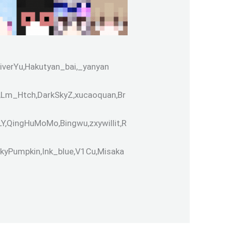
iverYu,Hakutyan_bai,_yanyan
us,Lm_Htch,DarkSkyZ,xucaoquan,Br
Y,QingHuMoMo,Bingwu,zxywillit,R
kyPumpkin,Ink_blue,V1Cu,Misaka