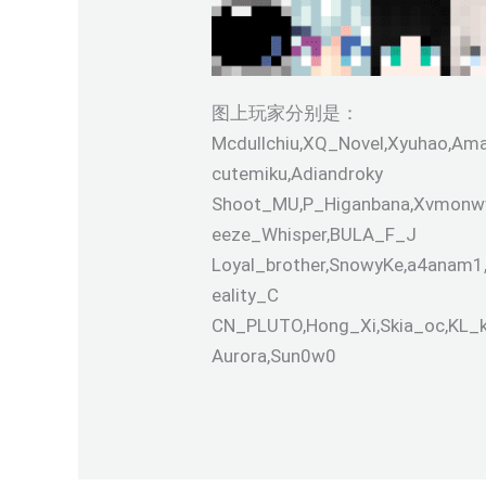
图上玩家分别是：
Mcdullchiu,XQ_Novel,Xyuhao,Ama
cutemiku,Adiandroky
Shoot_MU,P_Higanbana,Xvmonwww,R
eeze_Whisper,BULA_F_J
Loyal_brother,SnowyKe,a4anam1,
eality_C
CN_PLUTO,Hong_Xi,Skia_oc,KL_k
Aurora,Sun0w0