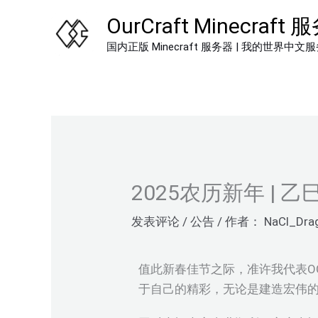
跳
OurCraft Minecraft
至
国内正版 Minecraft 服务器 | 我的世界中文
内
容
2025农历新年 | 
发表评论
/
公告
/ 作者：
NaCl_Dra
值此新春佳节之际，准许我代表OC
于自己的精彩，无论是建造宏伟