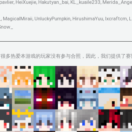
er, HeiXuejie, Hakutyan_bai, KL_kuaile233, Merida_Angel
icalMiraii, UnluckyPumpkin, HirushimaYuu, lxcraftcm, L
_Snow_
有很多热爱本游戏的玩家没有参与合照，因此，我们提供了赛