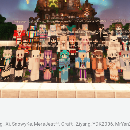
i, SnowyKe, MereJeatff, Craft_Ziyang, YDK2006, MrYan