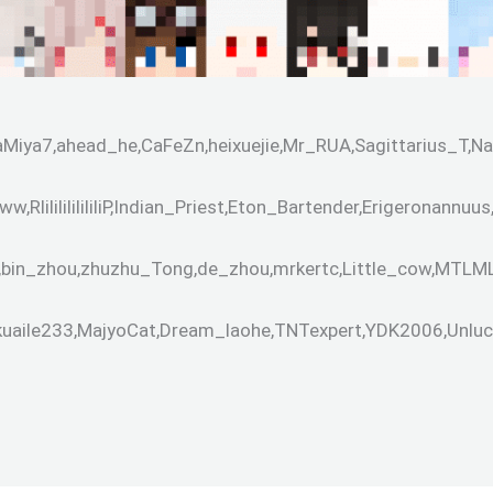
Miya7,ahead_he,CaFeZn,heixuejie,Mr_RUA,Sagittarius_T,Na
lililililililiP,Indian_Priest,Eton_Bartender,Erigeronannu
bin_zhou,zhuzhu_Tong,de_zhou,mrkertc,Little_cow,MTLML
uaile233,MajyoCat,Dream_laohe,TNTexpert,YDK2006,Unluc