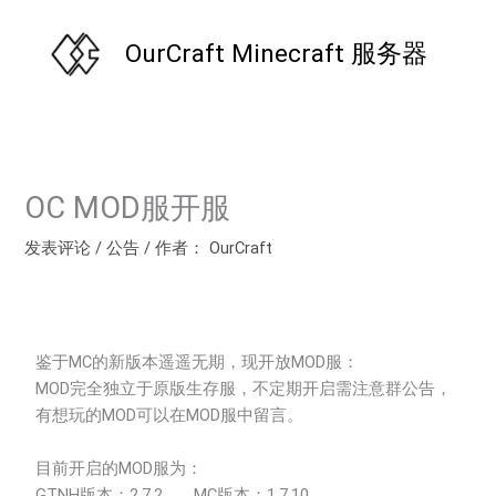
跳
至
OurCraft Minecraft 服务器
内
容
OC MOD服开服
发表评论
/
公告
/ 作者：
OurCraft
鉴于MC的新版本遥遥无期，现开放MOD服：
MOD完全独立于原版生存服，不定期开启需注意群公告，
有想玩的MOD可以在MOD服中留言。
目前开启的MOD服为：
GTNH版本：2.7.2
MC版本：1.7.10